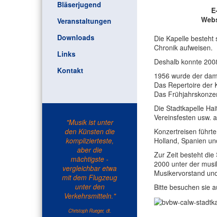
Bläserjugend
E
Webs
Veranstaltungen
Downloads
Die Kapelle besteht
Chronik aufweisen.
Links
Deshalb konnte 2008
Kontakt
1956 wurde der damal
Das Repertoire der 
Das Frühjahrskonzert
Die Stadtkapelle Hai
Vereinsfesten usw. 
"Musik ist unter
den Künsten die
Konzertreisen führt
komplizierteste,
Holland, Spanien und
aber die
Zur Zeit besteht die
mächtigste -
2000 unter der musik
vergleichbar etwa
Musikervorstand und
mit dem Flugzeug
unter den
Bitte besuchen sie a
Verkehrsmitteln."
Christoph Rueger, dt.