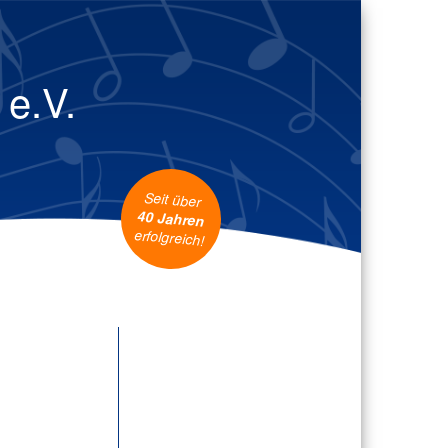
 e.V.
Seit über
40 Jahren
erfolgreich!