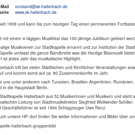
-Mail
vorstand@sk-haiterbach.de
eite
www.sk-haiterbach.de
 seit 1908 und kann bis zum heutigen Tag einen permanenten Fortbesta
 mit einem 4-tägigen Musikfest das 100-jährige Jubiläum gefeiert wer
ige Musikverein zur Stadtkapelle ernannt und zur Institution der Stad
Kapelle umfasst die ganze Bandbreite was die Heutige Blasmusik bietet
 ist jedes Jahr das musikalische Highlight.
terbach tritt bei vielen Städtischen und Kirchlichen Veranstaltungen sow
auf und kommt somit auf ca. 80 Zusammenkünfte im Jahr.
en uns unter anderem nach Tunesien, Brasilien-Argentinien, Rumänien, 
 in die Hauptstadt Berlin.
 Stadtkapelle Haiterbach aus 52 Musikerinnen und Musikern und steht s
alischen Leitung von Stadtmusikdirektor Siegfried Wollwinder-Schiller.
 Geschäftsführer ist seit 1994 Schlagzeuger Uwe Renz.
uch unsere HP, dort finden Sie weiter Informationen und Bilder über un