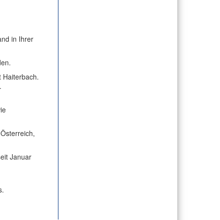
nd in Ihrer
den.
t Haiterbach.
.
ie
Österreich,
eit Januar
s.