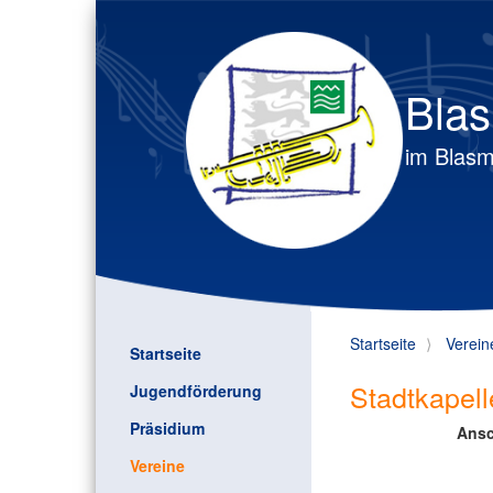
Blas
im Blasm
Startseite
Verein
Startseite
Stadtkapell
Jugendförderung
Präsidium
Ansc
Vereine